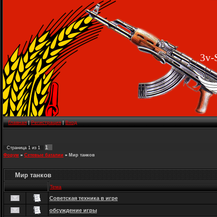
3v-
Главная
|
Регистрация
|
Вход
1
Страница
1
из
1
Форум
»
Сетевые баталии
»
Мир танков
Мир танков
Тема
Советская техника в игре
обсуждение игры