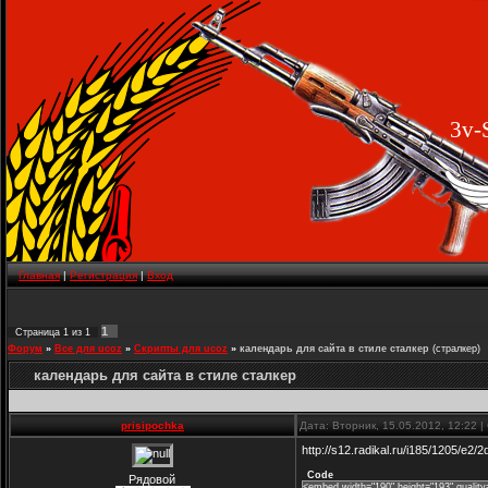
3v-
Главная
|
Регистрация
|
Вход
1
Страница
1
из
1
Форум
»
Все для ucoz
»
Скрипты для ucoz
»
календарь для сайта в стиле сталкер
(стралкер)
календарь для сайта в стиле сталкер
prisipochka
Дата: Вторник, 15.05.2012, 12:22 
http://s12.radikal.ru/i185/1205/e
Code
Рядовой
<embed width="190" height="193" quality