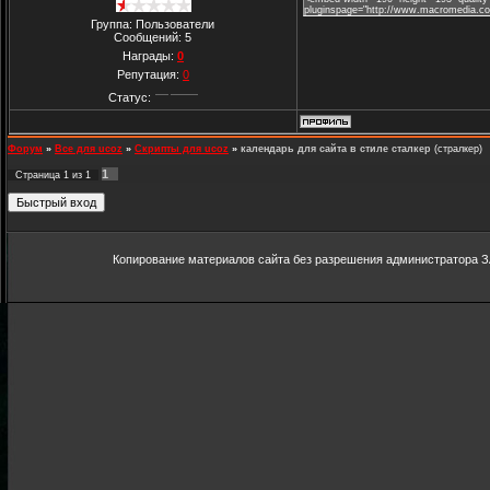
pluginspage="http://www.macromedia.com/
Группа: Пользователи
Сообщений:
5
Награды:
0
Репутация:
0
Статус:
Форум
»
Все для ucoz
»
Скрипты для ucoz
»
календарь для сайта в стиле сталкер
(стралкер)
1
Страница
1
из
1
Копирование материалов сайта без разрешения администратора З