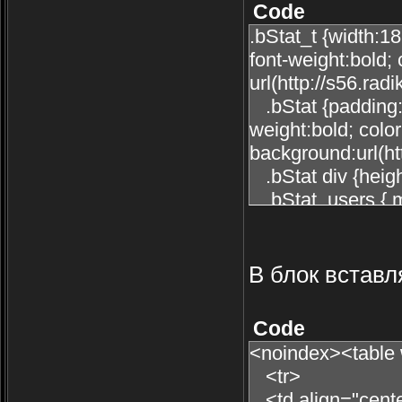
Code
.bStat_t {width:1
font-weight:bold;
url(http://s56.ra
.bStat {padding:4
weight:bold; colo
background:url(ht
.bStat div {heigh
.bStat_users { m
.bStat_users a
.bStat_user_last
.bStat_users a
В блок вставл
.bStat_user_last
.bStat_user_last
Code
.scroll {
<noindex><table 
width:190px;
<tr>
height:40px;
<td align="cen