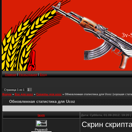
3v-
Главная
|
Регистрация
|
Вход
1
Страница
1
из
1
Форум
»
Все для ucoz
»
Скрипты для ucoz
»
Обновленная статистика для Ucoz
(хорошая стата
Обновленная статистика для Ucoz
laym
Дата: Суббота, 01.09.2012, 19:20
Скрин скрипта:
Рядовой