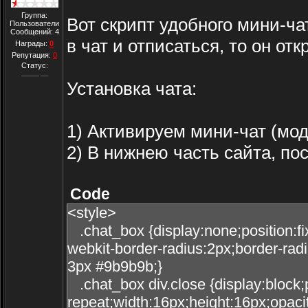
Группа:
Вот скрипт удобного мини-ча
Пользователи
Сообщений:
4
в чат и отписаться, то он от
Награды:
0
Репутация:
0
Статус:
Установка чата:
1) Активируем мини-чат (мод
2) В нижнею часть сайта, по
Code
<style>
.chat_box {display:none;position:fi
webkit-border-radius:2px;border-r
3px #9b9b9b;}
.chat_box div.close {display:block;p
repeat;width:16px;height:16px;opaci