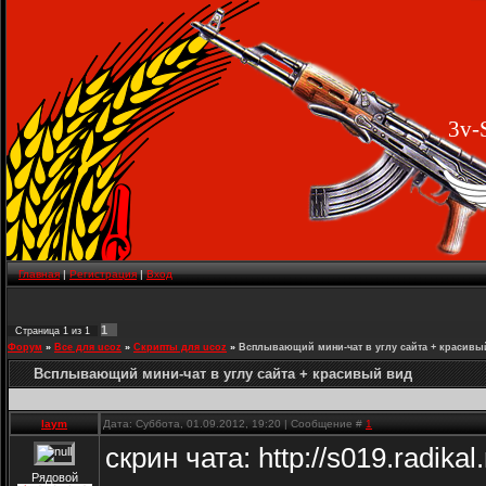
3v-
Главная
|
Регистрация
|
Вход
1
Страница
1
из
1
Форум
»
Все для ucoz
»
Скрипты для ucoz
»
Всплывающий мини-чат в углу сайта + красивы
Всплывающий мини-чат в углу сайта + красивый вид
laym
Дата: Суббота, 01.09.2012, 19:20 | Сообщение #
1
скрин чата: http://s019.radika
Рядовой