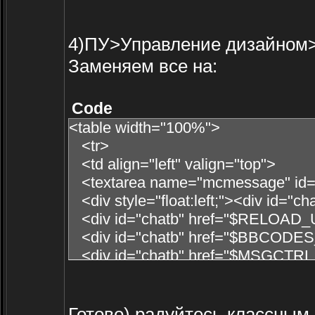
});
</div><div style="margin-top: 4px;
};
4)ПУ>Управление дизайном
setInterval(reloadTimeC,30000);
</script>
Заменяем все на:
</div>
Code
<table width="100%">
<tr>
<td align="left" valign="top">
<textarea name="mcmessage" id="
<div style="float:left;"><div id="
<div id="chatb" href="$RELOAD_URI
<div id="chatb" href="$BBCODES_U
<div id="chatb" href="$MSGCTRL_UR
style="float:right;"></div>
$_SECURITY_CODE$
</td>
Готово) радуйтесь классным