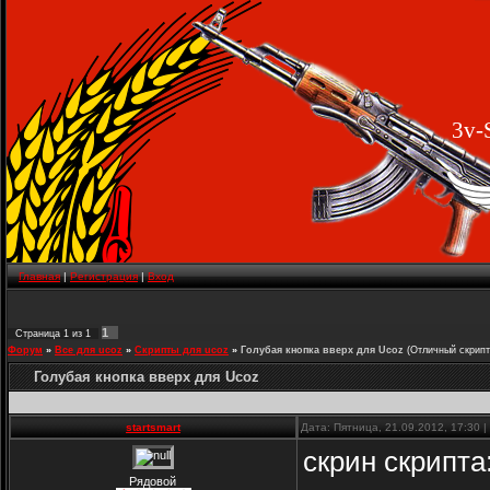
3v-
Главная
|
Регистрация
|
Вход
1
Страница
1
из
1
Форум
»
Все для ucoz
»
Скрипты для ucoz
»
Голубая кнопка вверх для Ucoz
(Отличный скрипт
Голубая кнопка вверх для Ucoz
startsmart
Дата: Пятница, 21.09.2012, 17:30
скрин скрипта:
Рядовой