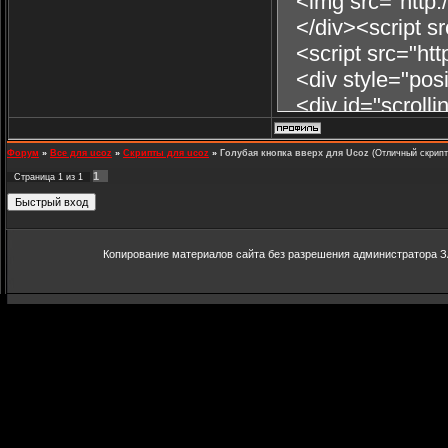
<img src="http://
</div><script src=
<script src="http:
<div style="posi
<div id="scrollin
</div>
</div>
Форум
»
Все для ucoz
»
Скрипты для ucoz
»
Голубая кнопка вверх для Ucoz
(Отличный скрипт
1
Страница
1
из
1
Копирование материалов сайта без разрешения администратора З