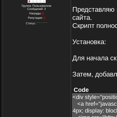
Группа: Пользователи
Представляю в
Сообщений:
3
Награды:
0
сайта.
Репутация:
0
Статус:
Скрипт полнос
Установка:
Для начала с
Затем, добавл
Code
<div style="posit
<a href="javascri
4px; display: blo