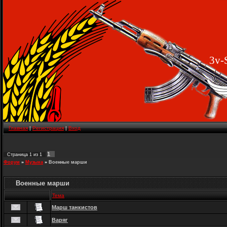
3v-
Главная
|
Регистрация
|
Вход
1
Страница
1
из
1
Форум
»
Музыка
»
Военные марши
Военные марши
Тема
Марш танкистов
Варяг