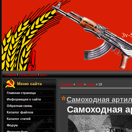
3v-
Главная
|
Регистрация
|
Вход
Меню сайта
Главная
»
2010
»
Июнь
»
19
Главная страница
Самоходная артил
Информация о сайте
Обратная связь
Самоходная а
Каталог файлов
Каталог статей
Форум
Фотоальбом