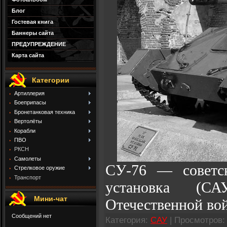
Блог
Гостевая книга
Баннеры сайта
ПРЕДУПРЕЖДЕНИЕ
Карта сайта
Категории
Артиллерия
Боеприпасы
Бронетанковая техника
Вертолёты
Корабли
ПВО
РКСН
Самолеты
СУ-76 — советск
Стрелковое оружие
Транспорт
установка (С
Мини-чат
Отечественной во
Категория:
САУ
| Просмотров: 