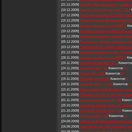
[21.12.2009]
Иосифу Виссарионовичу Сталину 
[19.12.2009]
Зенитно-ракетная система С-300
[17.12.2009]
Ракетный комплекс РТ-2ПМ «Топо
[15.12.2009]
Ручной пулемёт Калашникова (РП
[12.12.2009]
Боевая машина пехоты БМП-2
Ко
[10.12.2009]
Автомат специальный бесшумный
[08.12.2009]
Ракетный комплекс средней даль
[05.12.2009]
Реактивная система залпового ог
[03.12.2009]
Самозарядный карабин Симонова
[01.12.2009]
Автоматический пистолет Стечки
[28.11.2009]
Боевая машина пехоты БМП-1
Ком
[25.11.2009]
Подводный автомат АПС
Коменто
[24.11.2009]
Средний танк Т-62
Коментов:
0
[22.11.2009]
Лёгкий танк Т-60
Коментов:
0
[19.11.2009]
Тяжёлый танк КВ-85
Коментов:
0
[18.11.2009]
Средний танк Т-34-85
Коментов:
0
[15.11.2009]
Самоходная артиллерийская уста
[08.11.2009]
Тяжелый танк ИС-3 "Иосиф Сталин
[01.11.2009]
Основной боевой танк Т-80
Комен
[25.10.2009]
Основной боевой танк Т-72 «Урал
[21.10.2009]
Основной боевой танк Т-64
Комен
[10.10.2009]
Средний танк Т-55
Коментов:
0
[24.09.2009]
Самоходная артиллерийская уста
[16.09.2009]
Реактивная система залпового ог
[07.08.2009]
Тяжёлый танк КВ-2 «Клим Вороши