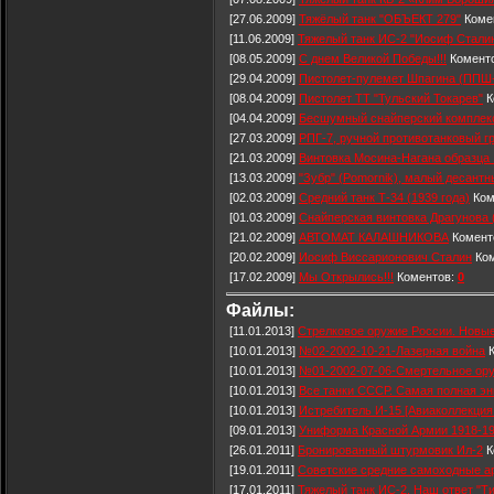
[27.06.2009]
Тяжёлый танк "ОБЪЕКТ 279"
Коме
[11.06.2009]
Тяжелый танк ИС-2 "Иосиф Сталин
[08.05.2009]
С днем Великой Победы!!!
Комент
[29.04.2009]
Пистолет-пулемет Шпагина (ППШ
[08.04.2009]
Пистолет ТТ "Тульский Токарев"
К
[04.04.2009]
Бесшумный снайперский компле
[27.03.2009]
РПГ-7, ручной противотанковый г
[21.03.2009]
Винтовка Мосина-Нагана образца 
[13.03.2009]
"Зубр" (Pomornik), малый десант
[02.03.2009]
Средний танк Т-34 (1939 года)
Ком
[01.03.2009]
Снайперская винтовка Драгунова 
[21.02.2009]
АВТОМАТ КАЛАШНИКОВА
Комент
[20.02.2009]
Иосиф Виссарионович Сталин
Ком
[17.02.2009]
Мы Открылись!!!
Коментов:
0
Файлы:
[11.01.2013]
Стрелковое оружие России. Новы
[10.01.2013]
№02-2002-10-21-Лазерная война
К
[10.01.2013]
№01-2002-07-06-Смертельное ор
[10.01.2013]
Все танки СССР. Самая полная э
[10.01.2013]
Истребитель И-15 [Авиаколлекция
[09.01.2013]
Униформа Красной Армии 1918-1
[26.01.2011]
Бронированный штурмовик Ил-2
К
[19.01.2011]
Советские средние самоходные ар
[17.01.2011]
Тяжелый танк ИС-2. Наш ответ "Т