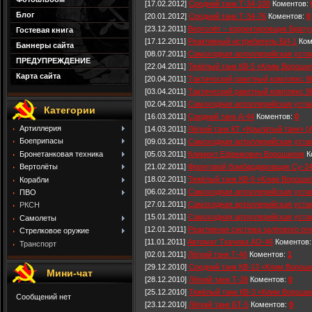
[17.02.2012]
Средний танк Т-34-100
Коментов:
Блог
[20.01.2012]
Средний танк Т-34-76
Коментов:
0
[23.12.2011]
Вертолёт – корректировщик Брат
Гостевая книга
[17.12.2011]
Реактивный истребитель БИ-1
Ком
Баннеры сайта
[08.07.2011]
Самоходная артиллерийская уста
ПРЕДУПРЕЖДЕНИЕ
[22.04.2011]
Тяжёлый танк КВ-5 «Клим Вороши
Карта сайта
[20.04.2011]
Тактический ракетный комплекс 
[03.04.2011]
Тактический ракетный комплекс 9
[02.04.2011]
Самоходная артиллерийская устан
Категории
[16.03.2011]
Средний танк А-44
Коментов:
0
Артиллерия
[14.03.2011]
Лёгкий танк КТ «Крылатый танк» (
Боеприпасы
[09.03.2011]
Самоходная артиллерийская уста
[05.03.2011]
Климент Ефремович Ворошилов
К
Бронетанковая техника
[21.02.2011]
Фронтовой бомбардировщик Су-2
Вертолёты
[18.02.2011]
Тяжёлый танк КВ-9 «Клим Вороши
Корабли
[06.02.2011]
Самоходная артиллерийская уста
ПВО
[27.01.2011]
Самоходная артиллерийская уста
РКСН
[15.01.2011]
Самоходная артиллерийская уста
Самолеты
[12.01.2011]
Реактивная система залпового ог
Стрелковое оружие
[11.01.2011]
Автомат Ткачева АО-46
Коментов
Транспорт
[02.01.2011]
Лёгкий танк Т-46
Коментов:
1
[29.12.2010]
Средний танк КВ-13 «Клим Ворош
Мини-чат
[28.12.2010]
Лёгкий танк Т-38
Коментов:
0
[25.12.2010]
Тяжёлый танк КВ-3 «Клим Вороши
[23.12.2010]
Лёгкий танк БТ-5
Коментов:
0