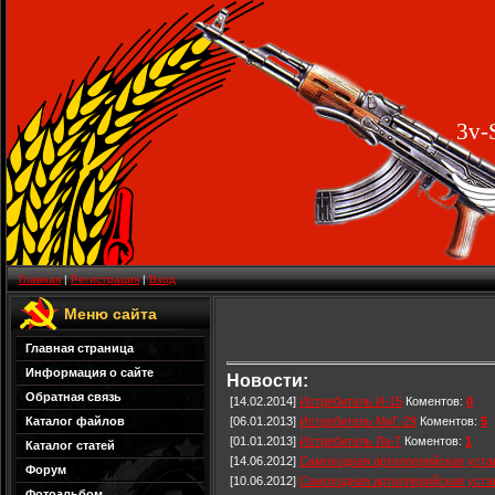
3v-
Главная
|
Регистрация
|
Вход
Меню сайта
Главная страница
Информация о сайте
Новости:
Обратная связь
[14.02.2014]
Истребитель И-15
Коментов:
0
[06.01.2013]
Истребитель МиГ-29
Коментов:
5
Каталог файлов
[01.01.2013]
Истребитель Ла-7
Коментов:
1
Каталог статей
[14.06.2012]
Самоходная артиллерийская уста
Форум
[10.06.2012]
Самоходная артиллерийская уста
Фотоальбом