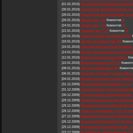
[01.02.2010]
Ручной противотанковый гранато
[30.01.2010]
Ракетоносец-бомбардировщик Ту-
[28.01.2010]
Самоходная артиллерийская уста
[26.01.2010]
Лёгкий танк Т-80
Коментов:
0
[24.01.2010]
Лёгкий танк Т-70
Коментов:
0
[22.01.2010]
Средний танк Т-28
Коментов:
0
[20.01.2010]
Ручной пулемёт Дегтярёва (РПД)
[18.01.2010]
Автомат Коробова ТКБ-408
Комен
[16.01.2010]
Самозарядная винтовка Токарева 
[14.01.2010]
Автомат Калашникова модернизи
[12.01.2010]
Боевая машина пехоты БМП-3
Ко
[10.01.2010]
Бронетранспортёр БТР-80
Комент
[08.01.2010]
Пистолет Макарова (ПМ)
Коменто
[06.01.2010]
Пистолет-пулемёт Судаева (ППС-
[04.01.2010]
Корабельный транспортно-боевой 
[31.12.2009]
Многоцелевой истребитель Су-27
[31.12.2009]
Сверхзвуковой стратегический б
[30.12.2009]
Стратегический бомбардировщик-
[29.12.2009]
Переносной зенитно-ракетный ко
[29.12.2009]
Многоцелевой истребитель Миг-2
[28.12.2009]
Самолет-штурмовик Су-25 «Грач»
[27.12.2009]
Боевой вертолет Ка-50 «Чёрная а
[26.12.2009]
Транспортно-боевой вертолёт Ми-
[25.12.2009]
Многоцелевой истребитель МиГ-2
[23.12.2009]
Истребитель-бомбардировщик Су