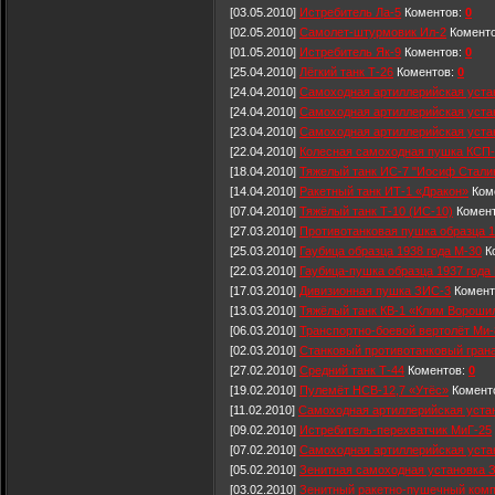
[03.05.2010]
Истребитель Ла-5
Коментов:
0
[02.05.2010]
Самолет-штурмовик Ил-2
Комент
[01.05.2010]
Истребитель Як-9
Коментов:
0
[25.04.2010]
Лёгкий танк Т-26
Коментов:
0
[24.04.2010]
Самоходная артиллерийская уста
[24.04.2010]
Самоходная артиллерийская уста
[23.04.2010]
Самоходная артиллерийская уста
[22.04.2010]
Колесная самоходная пушка КСП-
[18.04.2010]
Тяжелый танк ИС-7 "Иосиф Стали
[14.04.2010]
Ракетный танк ИТ-1 «Дракон»
Ком
[07.04.2010]
Тяжёлый танк Т-10 (ИС-10)
Комен
[27.03.2010]
Противотанковая пушка образца 1
[25.03.2010]
Гаубица образца 1938 года М-30
К
[22.03.2010]
Гаубица-пушка образца 1937 года
[17.03.2010]
Дивизионная пушка ЗИС-3
Комент
[13.03.2010]
Тяжёлый танк КВ-1 «Клим Вороши
[06.03.2010]
Транспортно-боевой вертолёт Ми-
[02.03.2010]
Станковый противотанковый гран
[27.02.2010]
Средний танк Т-44
Коментов:
0
[19.02.2010]
Пулемёт НСВ-12,7 «Утёс»
Комент
[11.02.2010]
Самоходная артиллерийская уста
[09.02.2010]
Истребитель-перехватчик МиГ-25
[07.02.2010]
Самоходная артиллерийская уста
[05.02.2010]
Зенитная самоходная установка 
[03.02.2010]
Зенитный ракетно-пушечный комп