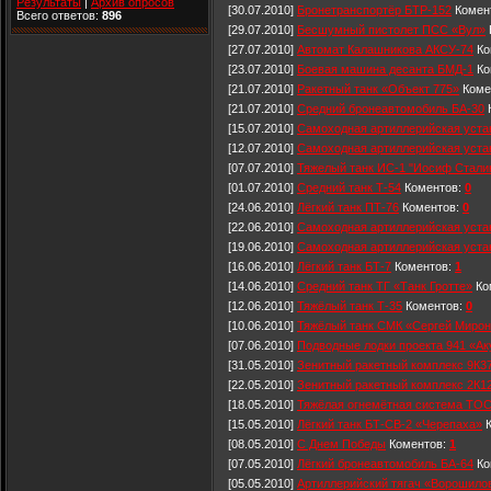
Результаты
|
Архив опросов
[30.07.2010]
Бронетранспортёр БТР-152
Комен
Всего ответов:
896
[29.07.2010]
Бесшумный пистолет ПСС «Вул»
[27.07.2010]
Автомат Калашникова АКСУ-74
Ко
[23.07.2010]
Боевая машина десанта БМД-1
Ко
[21.07.2010]
Ракетный танк «Объект 775»
Коме
[21.07.2010]
Средний бронеавтомобиль БА-30
[15.07.2010]
Самоходная артиллерийская уста
[12.07.2010]
Самоходная артиллерийская уста
[07.07.2010]
Тяжелый танк ИС-1 "Иосиф Стали
[01.07.2010]
Средний танк Т-54
Коментов:
0
[24.06.2010]
Лёгкий танк ПТ-76
Коментов:
0
[22.06.2010]
Самоходная артиллерийская уста
[19.06.2010]
Самоходная артиллерийская уста
[16.06.2010]
Лёгкий танк БТ-7
Коментов:
1
[14.06.2010]
Средний танк ТГ «Танк Гротте»
Ко
[12.06.2010]
Тяжёлый танк Т-35
Коментов:
0
[10.06.2010]
Тяжёлый танк СМК «Сергей Мирон
[07.06.2010]
Подводные лодки проекта 941 «Ак
[31.05.2010]
Зенитный ракетный комплекс 9К3
[22.05.2010]
Зенитный ракетный комплекс 2К1
[18.05.2010]
Тяжёлая огнемётная система ТОС
[15.05.2010]
Лёгкий танк БТ-СВ-2 «Черепаха»
К
[08.05.2010]
С Днем Победы
Коментов:
1
[07.05.2010]
Лёгкий бронеавтомобиль БА-64
Ко
[05.05.2010]
Артиллерийский тягач «Ворошило