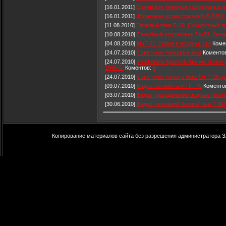
[16.01.2011]
Советские тяжелые самоходные а
[16.01.2011]
Фронтовая иллюстрация №5 2001. 
[11.08.2010]
Тяжелый танк Т-35. Сухопутный д
[10.08.2010]
Палубный штурмовик Як-38. Авиа
[04.08.2010]
МиГ-21. Война в воздухе 114
Коме
[24.07.2010]
Советские танковые асы
Коменто
[24.07.2010]
Униформа Красной Армии. Знаки р
1945 гг.
Коментов:
0
[24.07.2010]
Советские танки в бою. От Т-26 д
[09.07.2010]
Видео: лёгкий танк ПТ-76
Коменто
[03.07.2010]
Видео: преодоление водных прегр
[30.06.2010]
Видео: основной боевой танк Т-80
Копирование материалов сайта без разрешения администратора З