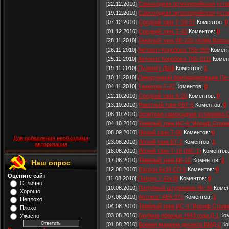
[22.12.2010]
Самоходная артиллерийская уста
[19.12.2010]
Самоходная артиллерийская уста
[07.12.2010]
Средний танк Т-34-57
Коментов:
0
[01.12.2010]
Средний танк Т-43
Коментов:
0
[28.11.2010]
Тяжёлый танк КВ-220 «Клим Воро
[26.11.2010]
Автомат Коробова ТКБ-059
Комент
[25.11.2010]
Автомат Коробова ТКБ-0111
Комен
[19.11.2010]
Пулемёт ДШК
Коментов:
1
[10.11.2010]
Пикирующий бомбардировщик Пе-
[04.11.2010]
Танкетка Т-27
Коментов:
0
[22.10.2010]
Средний танк А-20
Коментов:
0
[13.10.2010]
Ракетный танк РБТ-5
Коментов:
0
[08.10.2010]
Зенитная самоходная установка 
[04.10.2010]
Тяжёлый танк ИС-6 "Иосиф Стали
[08.09.2010]
Лёгкий танк Т-50
Коментов:
0
Для добавления необходима
[23.08.2010]
Лёгкий танк БТ-2
Коментов:
1
авторизация
[18.08.2010]
Лёгкий танк Т-18 (МС-1)
Коментов
[17.08.2010]
Тяжёлый танк КВ-1С
Коментов:
2
Наш опрос
[12.08.2010]
Патрон 9x39 СП-5
Коментов:
0
Оцените сайт
[11.08.2010]
Патрон 7,62x39
Коментов:
0
Отлично
[10.08.2010]
Палубный штурмовик Як-38
Комен
Хорошо
[07.08.2010]
Автомат АЕК-971
Коментов:
1
Неплохо
[04.08.2010]
Тяжёлый танк ИС-4 "Иосиф Стали
Плохо
[03.08.2010]
Гаубица образца 1943 года Д-1
Ком
Ужасно
[01.08.2010]
Боевая машина десанта БМД-2
Ко