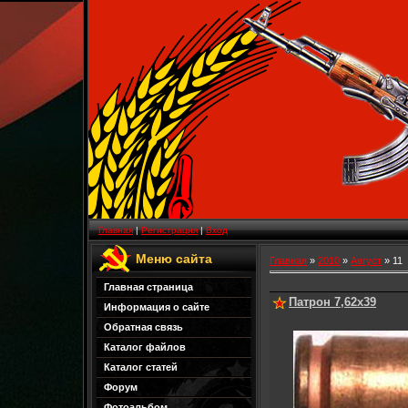
Главная
|
Регистрация
|
Вход
Меню сайта
Главная
»
2010
»
Август
»
11
Главная страница
Патрон 7,62x39
Информация о сайте
Обратная связь
Каталог файлов
Каталог статей
Форум
Фотоальбом