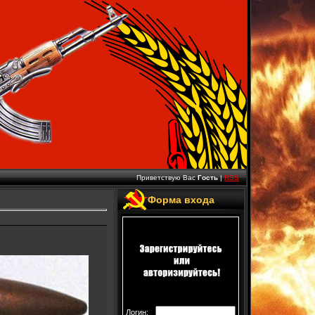
Приветствую Вас
Гость
|
RSS
Форма входа
Логин: