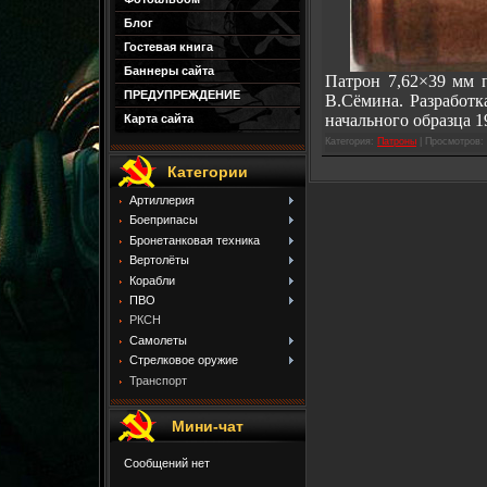
Блог
Гостевая книга
Баннеры сайта
Патрон 7,62×39 мм 
ПРЕДУПРЕЖДЕНИЕ
В.Сёмина. Разработк
начального образца 1
Карта сайта
Категория:
Патроны
| Просмотров: 
Категории
Артиллерия
Боеприпасы
Бронетанковая техника
Вертолёты
Корабли
ПВО
РКСН
Самолеты
Стрелковое оружие
Транспорт
Мини-чат