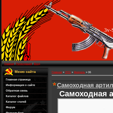
3v-
Главная
|
Регистрация
|
Вход
Меню сайта
Главная
»
2011
»
Февраль
»
06
Главная страница
Самоходная артил
Информация о сайте
Обратная связь
Самоходная а
Каталог файлов
Каталог статей
Форум
Фотоальбом