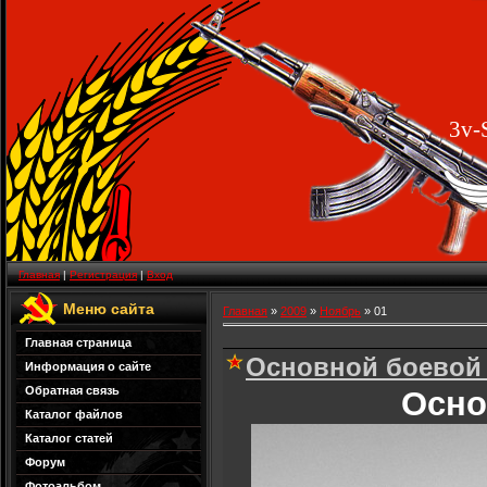
3v-
Главная
|
Регистрация
|
Вход
Меню сайта
Главная
»
2009
»
Ноябрь
»
01
Главная страница
Основной боевой 
Информация о сайте
Обратная связь
Осно
Каталог файлов
Каталог статей
Форум
Фотоальбом