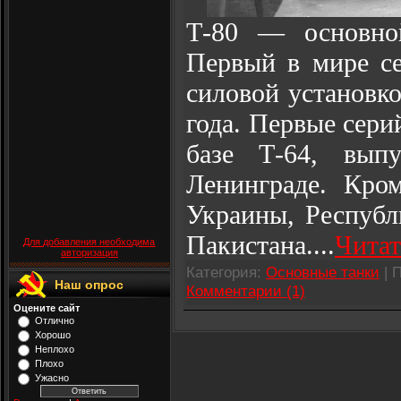
Т-80 — основной
Первый в мире се
силовой установк
года. Первые сери
базе Т-64, вып
Ленинграде. Кро
Украины, Республ
Пакистана.
...
Читат
Для добавления необходима
авторизация
Категория:
Основные танки
| 
Наш опрос
Комментарии (1)
Оцените сайт
Отлично
Хорошо
Неплохо
Плохо
Ужасно