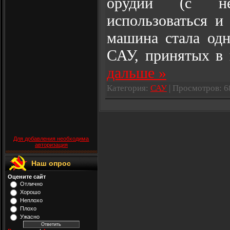
орудий (с не
использоваться и
машина стала од
САУ, принятых в 
дальше »
Категория:
САУ
| Просмотров: 6
Для добавления необходима
авторизация
Наш опрос
Оцените сайт
Отлично
Хорошо
Неплохо
Плохо
Ужасно