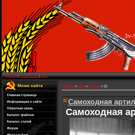
3v-
Главная
|
Регистрация
|
Вход
Меню сайта
Главная
»
2009
»
Ноябрь
»
15
Главная страница
Самоходная артил
Информация о сайте
Обратная связь
Самоходная ар
Каталог файлов
Каталог статей
Форум
Фотоальбом