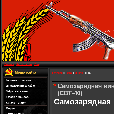
3v-
Главная
|
Регистрация
|
Вход
Меню сайта
Главная
»
2010
»
Январь
»
16
Главная страница
Самозарядная вин
Информация о сайте
(СВТ-40)
Обратная связь
Каталог файлов
Самозарядная 
Каталог статей
Форум
Фотоальбом