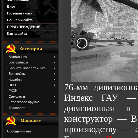
Блог
Гостевая книга
Баннеры сайта
ПРЕДУПРЕЖДЕНИЕ
Карта сайта
Категории
Артиллерия
Боеприпасы
Бронетанковая техника
Вертолёты
Корабли
76-мм дивизионн
ПВО
РКСН
Индекс ГАУ — 
Самолеты
Стрелковое оружие
дивизионная и 
Транспорт
конструктор — В.
Мини-чат
производству — 