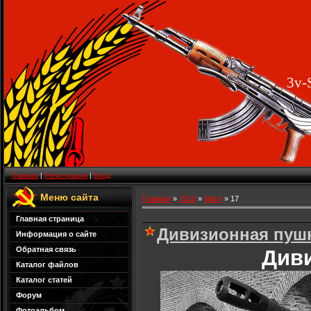
3v-
Главная
|
Регистрация
|
Вход
Меню сайта
Главная
»
2010
»
Март
»
17
Главная страница
Дивизионная пушк
Информация о сайте
Обратная связь
Диви
Каталог файлов
Каталог статей
Форум
Фотоальбом