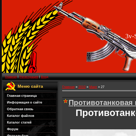
3v-
Главная
|
Регистрация
|
Вход
Меню сайта
Главная
»
2010
»
Март
»
27
Главная страница
Противотанковая 
Информация о сайте
Обратная связь
Противотанк
Каталог файлов
Каталог статей
Форум
Фотоальбом