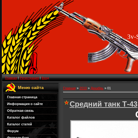
3v-
Главная
|
Регистрация
|
Вход
Меню сайта
Главная
»
2010
»
Декабрь
»
01
Главная страница
Средний танк Т-43
Информация о сайте
Обратная связь
Каталог файлов
Каталог статей
Форум
Фотоальбом