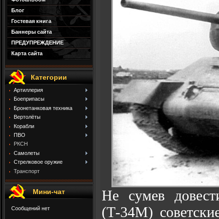
Блог
Гостевая книга
Баннеры сайта
ПРЕДУПРЕЖДЕНИЕ
Карта сайта
Категории
Артиллерия
Боеприпасы
Бронетанковая техника
Вертолёты
Корабли
ПВО
РКСН
Самолеты
Стрелковое оружие
Транспорт
Не сумев довест
Мини-чат
(Т-34М) советски