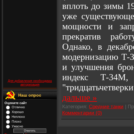
вплоть до зимы 19
уже существующе
мощности и запр
прекратив рабо
Однако, в декаб
модернизацию Т-3
и улучшения бро
индекс Т-34М
Для добавления необходима
"тридцатьчетверк
авторизация
дальше »
Наш опрос
Оцените сайт
Категория:
Средние танки
| Пр
Отлично
Комментарии (0)
Хорошо
Неплохо
Плохо
Ужасно