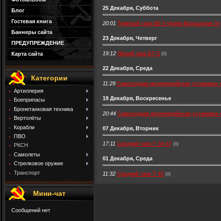
25 Декабря, Суббота
Блог
Гостевая книга
20:01
Тяжёлый танк КВ-3 «Клим Ворошилов-3»
Баннеры сайта
23 Декабря, Четверг
ПРЕДУПРЕЖДЕНИЕ
19:12
Лёгкий танк БТ-5
Карта сайта
(0)
22 Декабря, Среда
Категории
11:29
Самоходная артиллерийская установка 
Артиллерия
19 Декабря, Воскресенье
Боеприпасы
Бронетанковая техника
20:44
Самоходная артиллерийская установка 
Вертолёты
Корабли
07 Декабря, Вторник
ПВО
17:11
Средний танк Т-34-57
(0)
РКСН
Самолеты
01 Декабря, Среда
Стрелковое оружие
Транспорт
11:32
Средний танк Т-43
(0)
Мини-чат