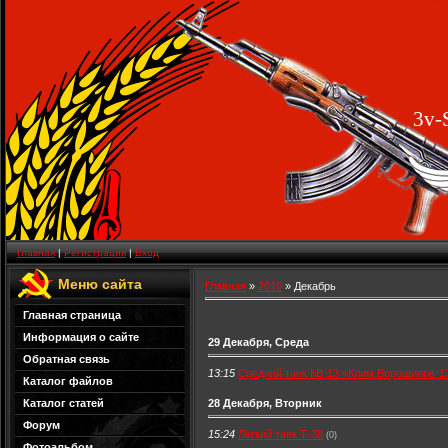
3v-
Главная
|
Регистрация
|
Вход
Меню сайта
Главная
»
2010
»
Декабрь
Главная страница
Информация о сайте
29 Декабря, Среда
Обратная связь
13:15
Средний танк КВ-13 «Клим Ворошилов-1
Каталог файлов
Каталог статей
28 Декабря, Вторник
Форум
15:24
Лёгкий танк Т-38
(0)
Фотоальбом