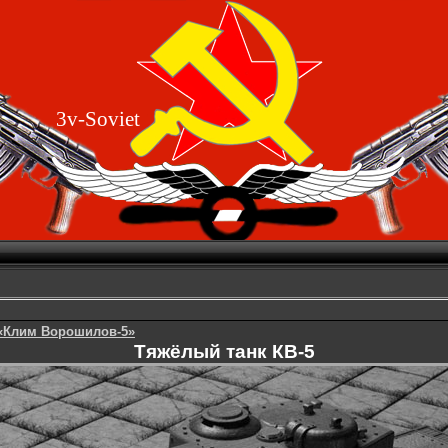
3v-Soviet
 «Клим Ворошилов-5»
Тяжёлый танк КВ-5