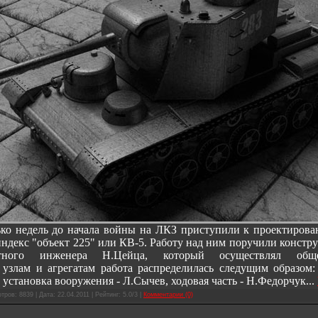
ько недель до начала войны на ЛКЗ приступили к проектиров
индекс "объект 225" или КВ-5. Работу над ним поручили констру
тного инженера Н.Цейца, который осуществлял обще
узлам и агрегатам работа распределилась следущим образом:
установка вооружения - Л.Сычев, ходовая часть - Н.Федорчук
...
тров: 8839 | Дата:
22.04.2011
| Рейтинг: 5.0/3 |
Комментарии (0)