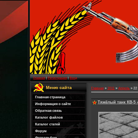
Главная
|
Регистрация
|
Вход
Меню сайта
Главная
»
2011
»
Апрель
»
22
Главная страница
Тяжёлый танк КВ-5
Информация о сайте
Обратная связь
Каталог файлов
Каталог статей
Форум
Фотоальбом