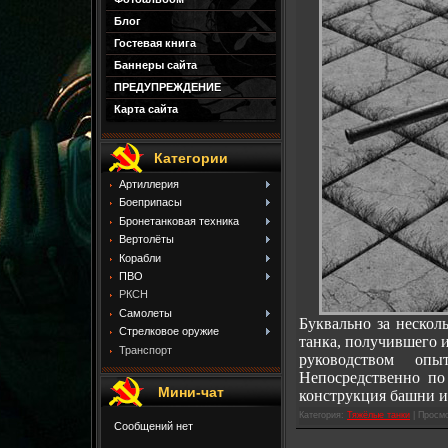
Блог
Гостевая книга
Баннеры сайта
ПРЕДУПРЕЖДЕНИЕ
Карта сайта
Категории
Артиллерия
Боеприпасы
Бронетанковая техника
Вертолёты
Корабли
ПВО
РКСН
Самолеты
Буквально за нескол
Стрелковое оружие
танка, получившего 
Транспорт
руководством опы
Непосредственно по 
Мини-чат
конструкция башни и 
Категория:
Тяжёлые танки
| Просмо