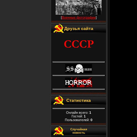
[
Военные фотографии
]
Друзья сайта
Статистика
Онлайн всего:
1
Гостей:
1
Пользователей:
0
Случайная
новость