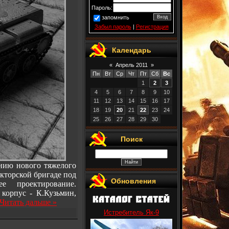
Пароль:
запомнить
Забыл пароль
|
Регистрация
Календарь
«
Апрель 2011
»
Пн
Вт
Ср
Чт
Пт
Сб
Вс
1
2
3
4
5
6
7
8
9
10
11
12
13
14
15
16
17
18
19
20
21
22
23
24
25
26
27
28
29
30
Поиск
анию нового тяжелого
кторской бригаде под
Обновления
е проектирование.
 корпус - К.Кузьмин,
Читать дальше »
Истребитель Як-9