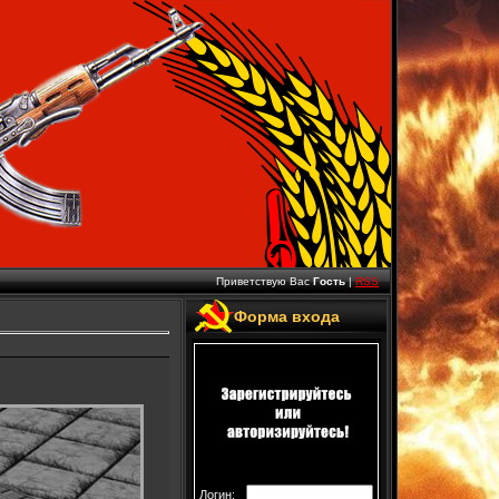
Приветствую Вас
Гость
|
RSS
Форма входа
Логин: