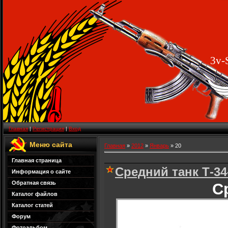
3v-
Главная
|
Регистрация
|
Вход
Меню сайта
Главная
»
2012
»
Январь
»
20
Главная страница
Средний танк Т-34
Информация о сайте
Обратная связь
С
Каталог файлов
Каталог статей
Форум
Фотоальбом