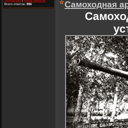
Результаты
|
Архив опросов
Самоходная ар
Всего ответов:
896
Самохо
ус