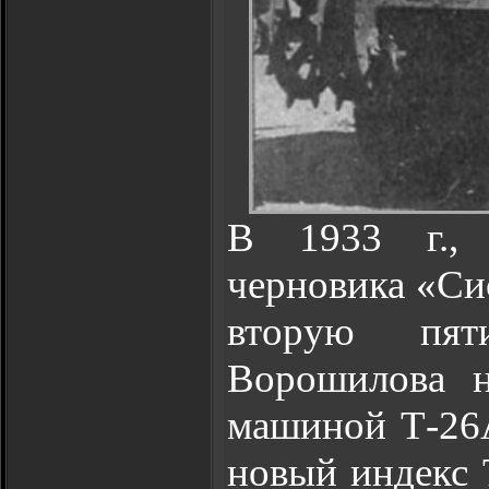
В 1933 г., 
черновика «Си
вторую пят
Ворошилова н
машиной Т-26А
новый индекс 