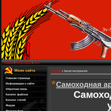
3v-
Главная
|
Регистрация
|
Вход
Меню сайта
Главная
»
Архив материалов
Главная страница
Самоходная ар
Информация о сайте
Обратная связь
Самохо
Каталог файлов
Каталог статей
Форум
Фотоальбом