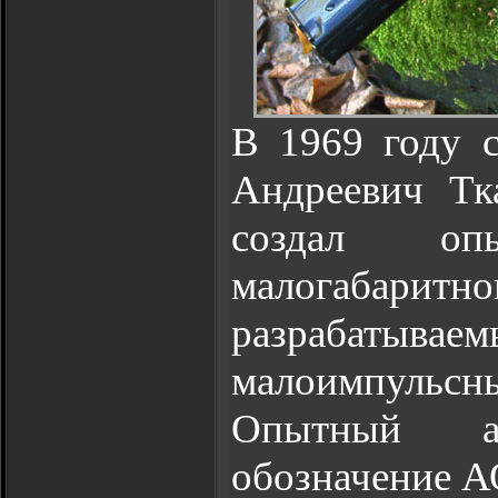
В 1969 году
Андреевич Тк
создал оп
малогабар
разрабаты
малоимпуль
Опытный а
обозначение А