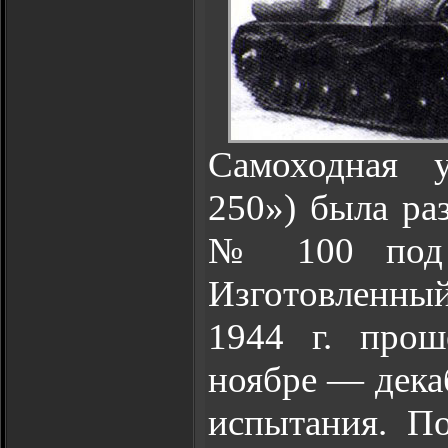
Самоходная 
250») была раз
№ 100 под р
Изготовленны
1944 г. прош
ноябре — дека
испытания. П