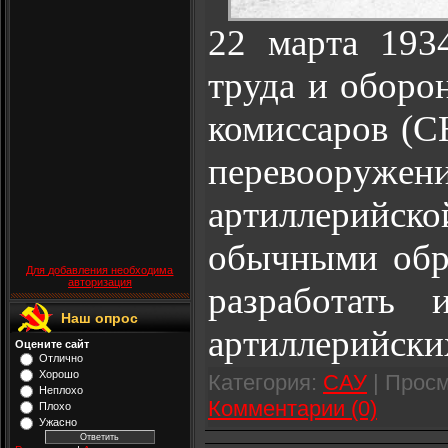
22 марта 193
труда и оборо
комиссаров (
перевооружен
артиллерий
обычными обр
Для добавления необходима
авторизация
разработать
Наш опрос
артиллерийски
Оцените сайт
Отлично
Хорошо
Категория:
САУ
| Просм
Неплохо
Комментарии (0)
Плохо
Ужасно