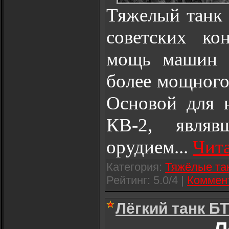
Тяжелый танк 
советских ко
мощь машин э
более мощного
Основой для 
КВ-2, явля
орудием
...
Чита
Категория:
Тяжёлые та
Рейтинг: 5.0/4 |
Коммент
Лёгкий танк БТ